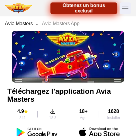
Obtenez un bonus
exclusif
Avia Masters
Avia Masters App
Téléchargez l'application Avia
Masters
4.9
18+
1628
341
18.3
Âge
Installer