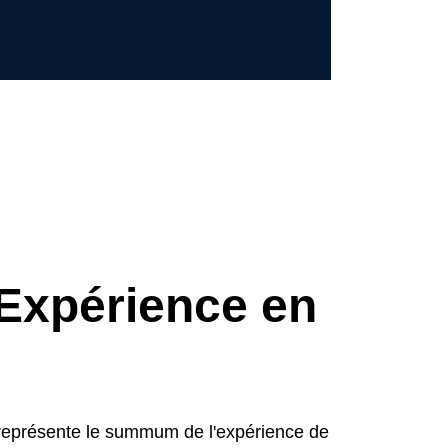
 Expérience en
représente le summum de l'expérience de