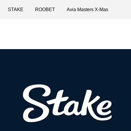
STAKE
ROOBET
Avia Masters X-Mas