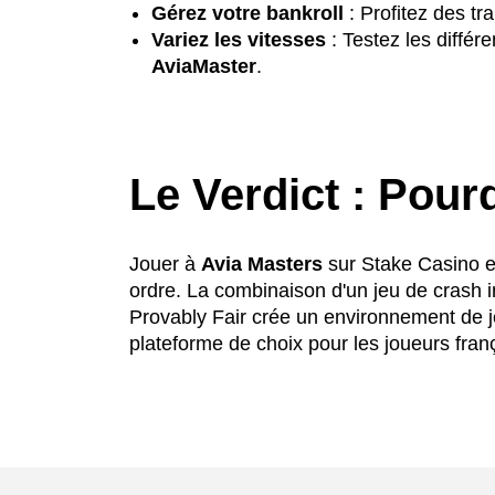
Gérez votre bankroll
: Profitez des tr
Variez les vitesses
: Testez les différ
AviaMaster
.
Le Verdict : Pour
Jouer à
Avia Masters
sur Stake Casino en
ordre. La combinaison d'un jeu de crash 
Provably Fair crée un environnement de 
plateforme de choix pour les joueurs fra