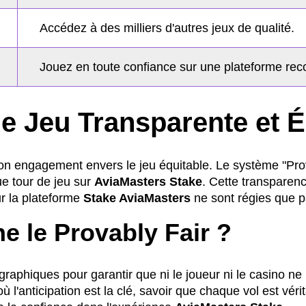
Accédez à des milliers d'autres jeux de qualité.
Jouez en toute confiance sur une plateforme re
e Jeu Transparente et É
son engagement envers le jeu équitable. Le système "Prov
ue tour de jeu sur
AviaMasters Stake
. Cette transparen
r la plateforme
Stake AviaMasters
ne sont régies que pa
 le Provably Fair ?
raphiques pour garantir que ni le joueur ni le casino ne 
 où l'anticipation est la clé, savoir que chaque vol est vé