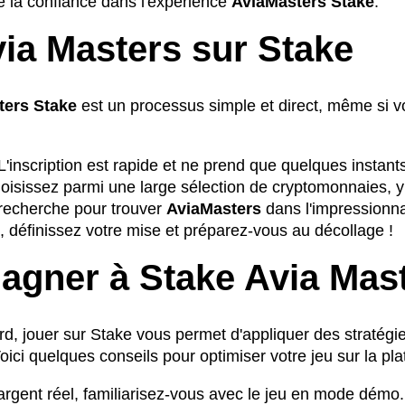
ce la confiance dans l'expérience
AviaMasters Stake
.
ia Masters sur Stake
ters Stake
est un processus simple et direct, même si 
L'inscription est rapide et ne prend que quelques instant
oisissez parmi une large sélection de cryptomonnaies, y
e recherche pour trouver
AviaMasters
dans l'impressionn
, définissez votre mise et préparez-vous au décollage !
Gagner à Stake Avia Mas
rd, jouer sur Stake vous permet d'appliquer des straté
. Voici quelques conseils pour optimiser votre jeu sur la p
'argent réel, familiarisez-vous avec le jeu en mode démo.