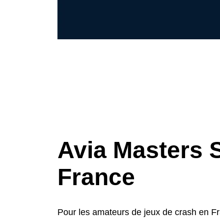
Avia Masters S
France
Pour les amateurs de jeux de crash en Fr