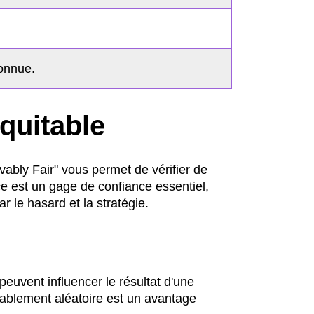
connue.
quitable
ably Fair" vous permet de vérifier de
ce est un gage de confiance essentiel,
r le hasard et la stratégie.
peuvent influencer le résultat d'une
ritablement aléatoire est un avantage