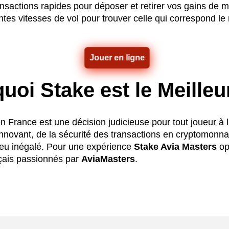
ansactions rapides pour déposer et retirer vos gains de m
entes vitesses de vol pour trouver celle qui correspond le
Jouer en ligne
quoi Stake est le Meille
 France est une décision judicieuse pour tout joueur à 
innovant, de la sécurité des transactions en cryptomonn
jeu inégalé. Pour une expérience
Stake Avia Masters
opt
nçais passionnés par
AviaMasters
.