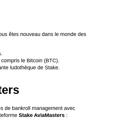
vous êtes nouveau dans le monde des
s.
 compris le Bitcoin (BTC).
ante ludothèque de Stake.
ters
gies de bankroll management avec
lateforme
Stake AviaMasters
: